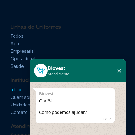
Linhas de Uniformes
Todos
Agro
Empresarial
Operacional
Saúde
Biovest
×
Atendimento
Institucional
Início
Biovest
Quem somos
Olá 👋
Unidades
Como podemos ajudar?
Contato
17:12
Atendimento
Segunda a Sexta