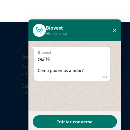
Biovest
×
Atendimento
Biovest
Atendimento
Olá 👋
Segunda a Sexta
Como podemos ajudar?
08h às 12h - 14h às 18h
10:04
Sábado
08h às 12h
Iniciar conversa